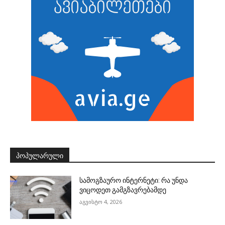
ᲞᲝᲞᲣᲚᲐᲠᲣᲚᲘ
სამოგზაურო ინტერნეტი: რა უნდა
ვიცოდეთ გამგზავრებამდე
აგვისტო 4, 2026