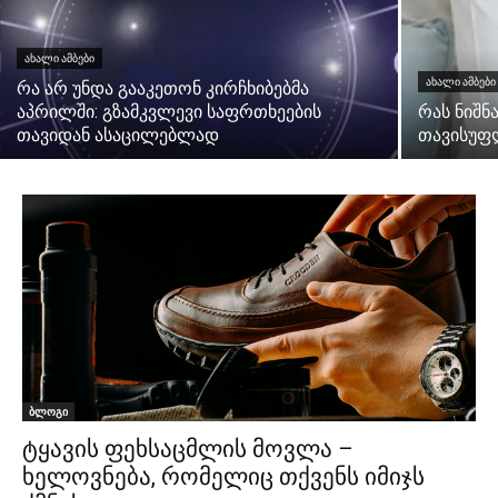
ᲐᲮᲐᲚᲘ ᲐᲛᲑᲔᲑᲘ
ᲐᲮᲐᲚᲘ ᲐᲛᲑᲔᲑᲘ
რა არ უნდა გააკეთონ კირჩხიბებმა
აპრილში: გზამკვლევი საფრთხეების
რას ნიშნ
თავიდან ასაცილებლად
თავისუფ
ბლოგი
ტყავის ფეხსაცმლის მოვლა –
ხელოვნება, რომელიც თქვენს იმიჯს