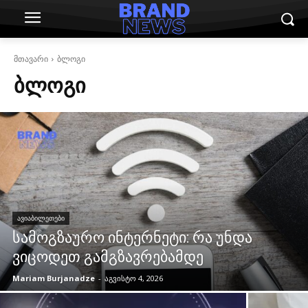
მთავარი
ბლოგი
ᲑᲚᲝᲒᲘ
ᲐᲕᲘᲐᲑᲘᲚᲔᲗᲔᲑᲘ
სამოგზაურო ინტერნეტი: რა უნდა
ვიცოდეთ გამგზავრებამდე
Mariam Burjanadze
-
აგვისტო 4, 2026