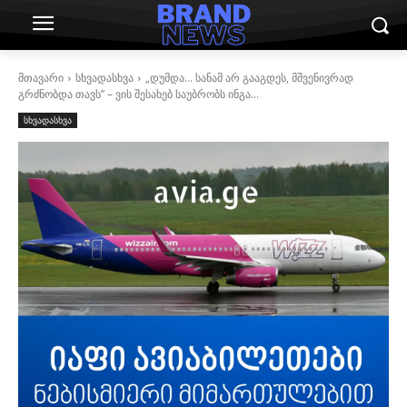
მთავარი
სხვადასხვა
„დუმდა… სანამ არ გააგდეს, მშვენივრად
გრძნობდა თავს” – ვის შესახებ საუბრობს ინგა...
სხვადასხვა