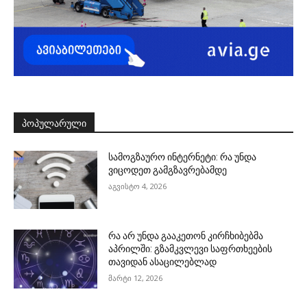
ᲞᲝᲞᲣᲚᲐᲠᲣᲚᲘ
სამოგზაურო ინტერნეტი: რა უნდა
ვიცოდეთ გამგზავრებამდე
აგვისტო 4, 2026
რა არ უნდა გააკეთონ კირჩხიბებმა
აპრილში: გზამკვლევი საფრთხეების
თავიდან ასაცილებლად
მარტი 12, 2026