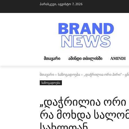
პარასკევი, აგვისტო 7, 2026
ᲛᲗᲐᲕᲐᲠᲘ
ᲐᲛᲘᲜᲓᲘ ᲗᲑᲘᲚᲘᲡᲨᲘ
AMINDI
მთავარი
საზოგადოება
„დაჭრილია ორი პირი“ – ც
საზოგადოება
„დაჭრილია ორი 
რა მოხდა სალომ
სახლთან