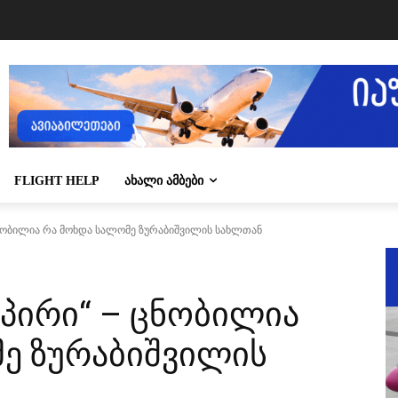
FLIGHT HELP
ᲐᲮᲐᲚᲘ ᲐᲛᲑᲔᲑᲘ
ნობილია რა მოხდა სალომე ზურაბიშვილის სახლთან
პირი“ – ცნობილია
ე ზურაბიშვილის