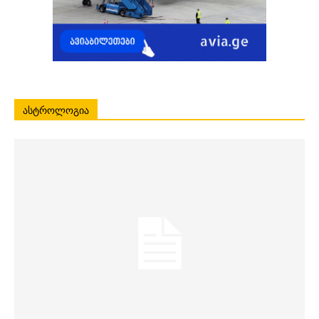
ᲐᲡᲢᲠᲝᲚᲝᲒᲘᲐ