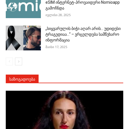
eSIM ინტერნეტ-პროვაიდერი Nomioapp
გამოჩნდა
ივლისი 28, 2025
„სიყვარულის ბიჭი აღარ არის… უდიდესი
ტრაგედიაა…“ – ვრცელდება სამწუხარო
ინფორმაცია
მაისი 17, 2025
ᲡᲐᲖᲝᲒᲐᲓᲝᲔᲑᲐ