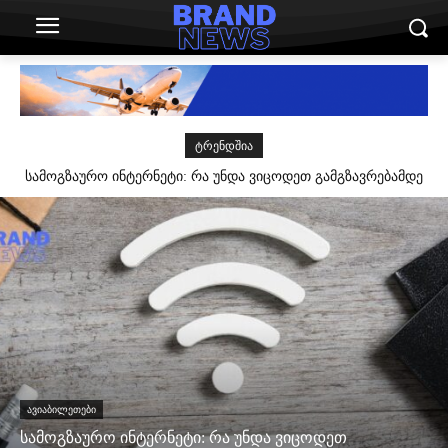
ᲢᲠᲔᲜᲓᲨᲘᲐ
სამოგზაურო ინტერნეტი: რა უნდა ვიცოდეთ გამგზავრებამდე
ᲐᲕᲘᲐᲑᲘᲚᲔᲗᲔᲑᲘ
სამოგზაურო ინტერნეტი: რა უნდა ვიცოდეთ