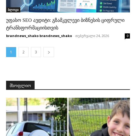
ბლოგი
უფასო SEO აუდიტი: გზამკვლევი ბიზნესის ციფრული
ტრანსფორმაციისთვის
brandnews_shako brandnews_shako
-
თებერვალი 24, 2026
0
1
2
3
ᲛᲡᲝᲤᲚᲘᲝ