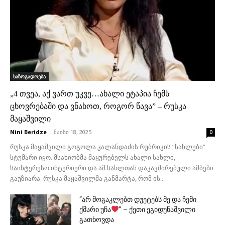
საზოგადოება
„4 თვეა, აქ ვართ უკვე…ახალი ეტაპია ჩემს
ცხოვრებაში და ვნახოთ, როგორ წავა” – რუსკა
მაყაშვილი
Nini Beridze
-
მაისი 18, 2025
0
რუსკა მაყაშვილი გოგოლა კალანდაძის რუბრიკის “სახლები”
სტუმარი იყო. მსახიობმა მაყურებელს ახალი სახლი,
საინტერესო ინტერიერი და ამ სახლთან დაკავშირებული ამბები
გაუზიარა. რუსკა მაყაშვილმა განმარტა, რომ ის...
“არ მოგაკლებთ დუეტებს მე და ჩემი
ქმარი უჩა
” – ქეთი ეგიდუნაშვილი
გათხოვდა