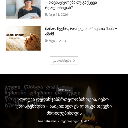
– თავისუფლება თუ გაქცევა
რეალობიდან?
მარტი 11, 2026
მამაო ჩვენო, რომელი ხარ ცათა შინა –
ამინ!
მარტი 2, 2023
გამოძახება
ᲠᲔᲚᲘᲒᲘᲐ
ᲚᲝᲪᲕᲐ ᲓᲔᲓᲘᲡ ᲯᲐᲜᲛᲠᲗᲔᲚᲝᲑᲘᲡᲗᲕᲘᲡ, ᲘᲔᲡᲝ
ᲥᲠᲘᲡᲢᲔᲡᲐᲓᲛᲘ – ᲬᲐᲘᲙᲘᲗᲮᲔᲗ ᲔᲡ ᲚᲝᲪᲕᲐ ᲗᲥᲕᲔᲜᲘ
ᲛᲨᲝᲑᲚᲔᲑᲘᲡᲗᲕᲘᲡ
brandnews
-
თებერვალი 3, 2023