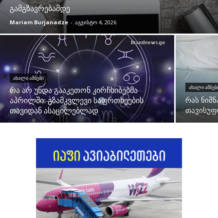
გამგზავრებამდე
Mariam Burjanadze
-
აგვისტო 4, 2026
ᲐᲮᲐᲚᲘ ᲐᲛᲑᲔᲑᲘ
ᲐᲮᲐᲚᲘ ᲐᲛᲑᲔᲑ
რა არ უნდა გააკეთონ კირჩხიბებმა
აპრილში: გზამკვლევი საფრთხეების
რას ნიშნ
თავიდან ასაცილებლად
თავისუფ