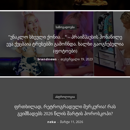
ᲡᲐᲖᲝᲒᲐᲓᲝᲔᲑᲐ
”ᲣᲜᲐᲙᲚᲝ ᲡᲮᲔᲣᲚᲘ ᲥᲝᲜᲘᲐ…” – ᲞᲠᲐᲘᲛᲰᲐᲣᲡᲘᲡ ᲛᲝᲜᲐᲬᲘᲚᲔ
ᲔᲕᲐ ᲥᲔᲪᲑᲐᲘᲐ ᲢᲠᲣᲡᲔᲑᲨᲘ ᲒᲐᲛᲝᲩᲜᲓᲐ. ᲮᲐᲚᲮᲘ ᲒᲐᲝᲒᲜᲔᲑᲣᲚᲘᲐ
(ᲤᲝᲢᲝᲔᲑᲘ)
brandnews
-
თებერვალი 19, 2023
ᲐᲡᲢᲠᲝᲚᲝᲒᲘᲐ
ᲤᲠᲗᲮᲘᲚᲐᲓ, ᲠᲔᲢᲠᲝᲒᲠᲐᲓᲣᲚᲘ ᲛᲔᲠᲙᲣᲠᲘᲐ! ᲠᲐᲡ
ᲒᲕᲘᲛᲖᲐᲓᲔᲑᲡ 2026 ᲬᲚᲘᲡ ᲛᲐᲠᲢᲘᲡ ᲰᲝᲠᲝᲡᲙᲝᲞᲘ?
neka
-
მარტი 11, 2026