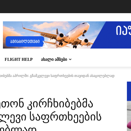
FLIGHT HELP
ᲐᲮᲐᲚᲘ ᲐᲛᲑᲔᲑᲘ
ჩხიბებმა აპრილში: გზამკვლევი საფრთხეების თავიდან ასაცილებლად
ეთონ კირჩხიბებმა
ვლევი საფრთხეების
ლებლად