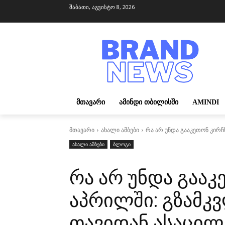
შაბათი, აგვისტო 8, 2026
ᲛᲗᲐᲕᲐᲠᲘ
ᲐᲛᲘᲜᲓᲘ ᲗᲑᲘᲚᲘᲡᲨᲘ
AMINDI
მთავარი
ახალი ამბები
რა არ უნდა გააკეთონ კირ
ახალი ამბები
ბლოგი
რა არ უნდა გააკ
აპრილში: გზამკ
თავიდან ასაცი