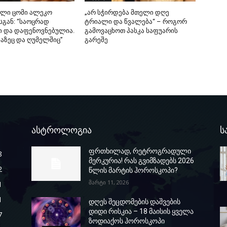
ული ცომი ალეკო
„არ სჭირდება მთელი დღე
სგან: “საოცრად
ტრიალი და წვალება“ – როგორ
 და დაფენოვნებულია.
გამოვაცხოთ პასკა საფუარის
ფაზეც და ღუმელშიც”
გარეშე
ასტროლოგია
ს
ფრთხილად, რეტროგრადული
8
მერკურია! რას გვიმზადებს 2026
2
წლის მარტის ჰოროსკოპი?
მარტი 11, 2026
1
1
დღეს შეცდომების დაშვების
დიდი რისკია – 18 მაისის ყველა
7
ზოდიაქოს ჰოროსკოპი