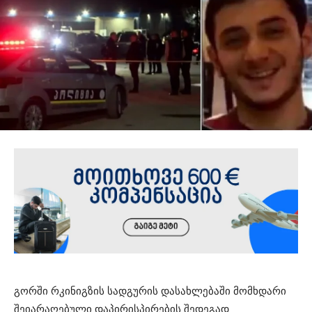
გორ­ში რკი­ნიგ­ზის სად­გუ­რის და­სახ­ლე­ბა­ში მომ­ხდა­რი
შე­ი­ა­რა­ღე­ბუ­ლი და­პი­რის­პი­რე­ბის შე­დე­გად