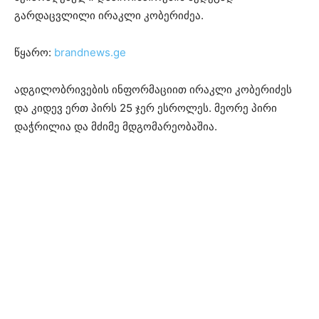
გარდაცვლილი ირაკ­ლი კო­ბე­რი­ძეა.
წყარო:
brandnews.ge
ად­გი­ლობ­რი­ვე­ბის ინ­ფორ­მა­ცი­ით ირაკლი კობერიძეს
და კიდევ ერთ პირს 25 ჯერ ესროლეს. მეორე პირი
დაჭრილია და მძიმე მდგომარეობაშია.