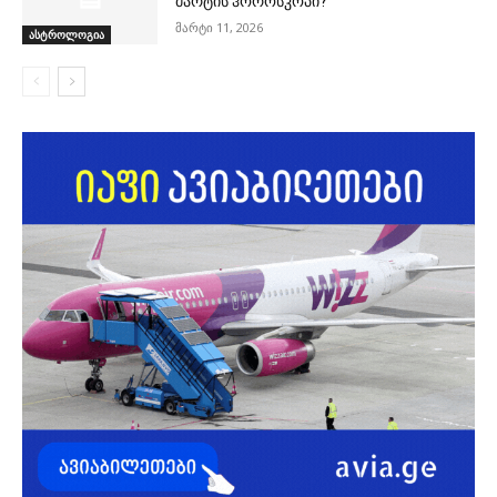
მარტის ჰოროსკოპი?
მარტი 11, 2026
ასტროლოგია