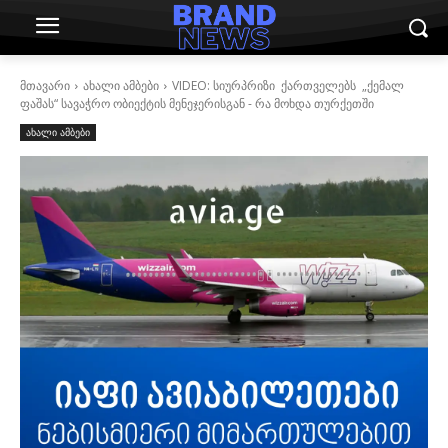
მთავარი
ახალი ამბები
VIDEO: სიურპრიზი ქართველებს „ქემალ
ფაშას“ სავაჭრო ობიექტის მენეჯერისგან - რა მოხდა თურქეთში
ახალი ამბები