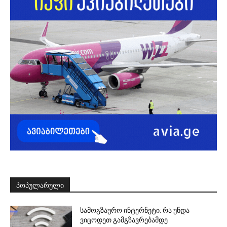
ᲞᲝᲞᲣᲚᲐᲠᲣᲚᲘ
სამოგზაურო ინტერნეტი: რა უნდა
ვიცოდეთ გამგზავრებამდე