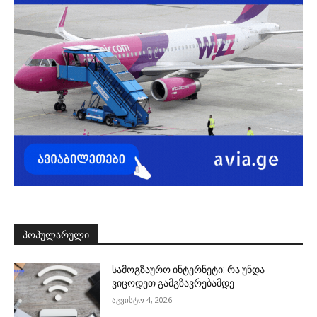
ᲞᲝᲞᲣᲚᲐᲠᲣᲚᲘ
სამოგზაურო ინტერნეტი: რა უნდა
ვიცოდეთ გამგზავრებამდე
აგვისტო 4, 2026