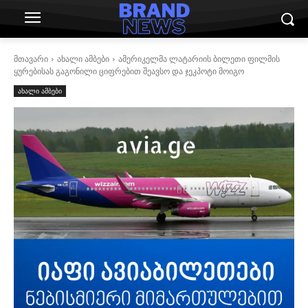
მთავარი
ახალი ამბები
ამერიკელმა ლატარიის ბილეთი ფილმის
ყურებისას გაგონილი ციფრებით შეავსო და ჯეკპოტი მოიგო
ახალი ამბები