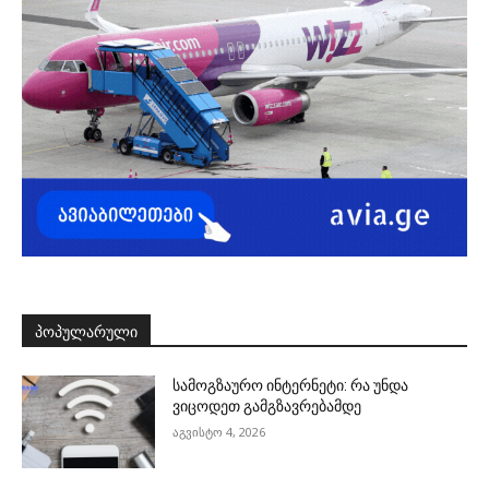
ᲞᲝᲞᲣᲚᲐᲠᲣᲚᲘ
სამოგზაურო ინტერნეტი: რა უნდა
ვიცოდეთ გამგზავრებამდე
აგვისტო 4, 2026