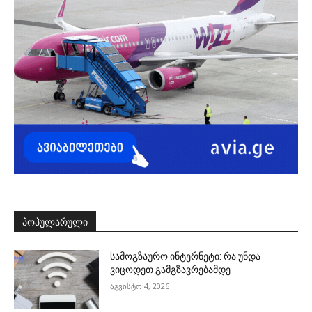
ᲞᲝᲞᲣᲚᲐᲠᲣᲚᲘ
სამოგზაურო ინტერნეტი: რა უნდა
ვიცოდეთ გამგზავრებამდე
აგვისტო 4, 2026