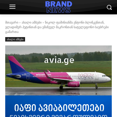
მთავარი
ახალი ამბები
ნიკოლ ფაშინიანმა ენტონი ბლინკენთან,
ვლადიმერ პუტინთან და ემანუელ მაკრონთან სატელეფონო საუბრები
გამართა
ახალი ამბები