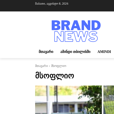
შაბათი, აგვისტო 8, 2026
ᲛᲗᲐᲕᲐᲠᲘ
ᲐᲛᲘᲜᲓᲘ ᲗᲑᲘᲚᲘᲡᲨᲘ
AMINDI
მთავარი
მსოფლიო
ᲛᲡᲝᲤᲚᲘᲝ