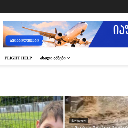
FLIGHT HELP
ᲐᲮᲐᲚᲘ ᲐᲛᲑᲔᲑᲘ
ᲛᲡᲝᲤᲚᲘᲝ