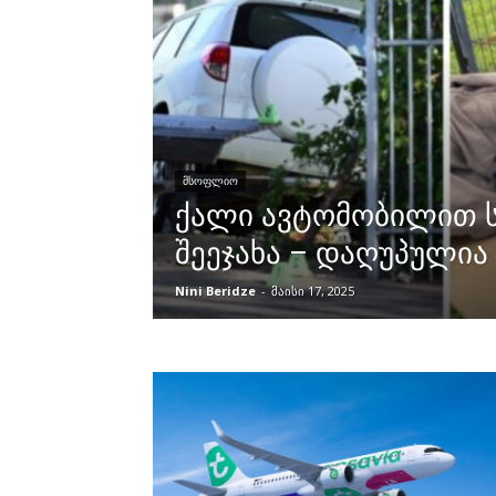
ᲛᲡᲝᲤᲚᲘᲝ
ქალი ავტომობილით 
შეეჯახა – დაღუპულია 
Nini Beridze
-
მაისი 17, 2025