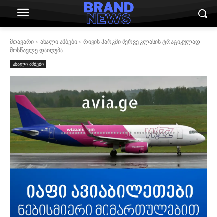
მთავარი
ახალი ამბები
რიყის პარკში მერვე კლასის ტრაგიკულად
მოსწავლე დაიღუპა
ახალი ამბები