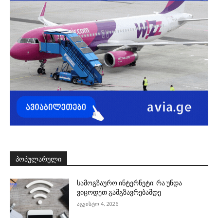
ᲞᲝᲞᲣᲚᲐᲠᲣᲚᲘ
სამოგზაურო ინტერნეტი: რა უნდა
ვიცოდეთ გამგზავრებამდე
აგვისტო 4, 2026