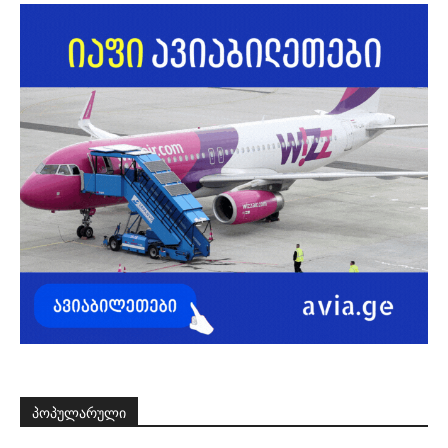
ᲞᲝᲞᲣᲚᲐᲠᲣᲚᲘ