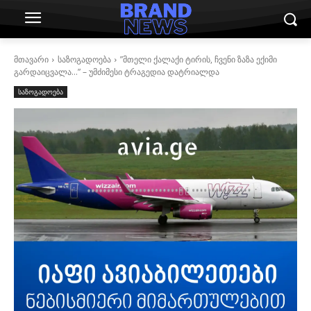
მთავარი
საზოგადოება
”მთელი ქალაქი ტირის, ჩვენი ზაზა ექიმი
გარდაიცვალა…” – უმძიმესი ტრაგედია დატრიალდა
საზოგადოება