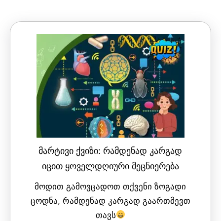
ᲛᲐᲠᲢᲘᲕᲘ ᲥᲕᲘᲖᲘ: ᲠᲐᲛᲓᲔᲜᲐᲓ ᲙᲐᲠᲒᲐᲓ
ᲘᲪᲘᲗ ᲧᲝᲕᲔᲚᲓᲦᲘᲣᲠᲘ ᲛᲔᲪᲜᲘᲔᲠᲔᲑᲐ
მოდით გამოვცადოთ თქვენი ზოგადი
ცოდნა, რამდენად კარგად გაართმევთ
თავს