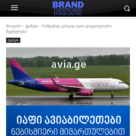
მთავარი
ქვიზები
რამდენად კარგად იცით ყოველდღიური
მეცნიერება?
ქვიზები