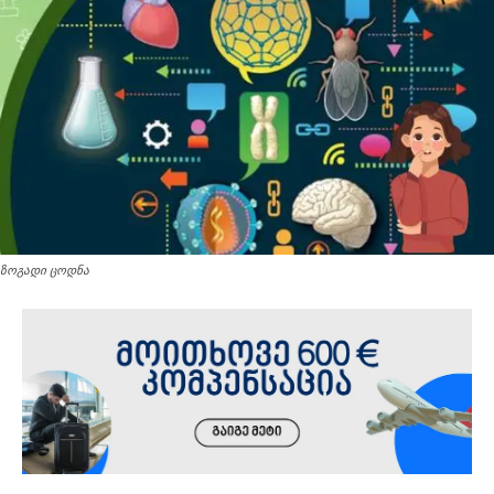
ზოგადი ცოდნა