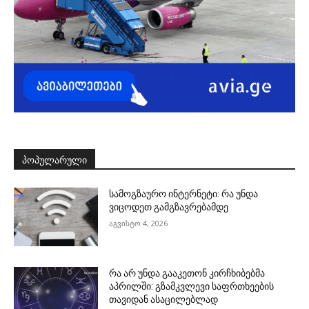
ᲞᲝᲞᲣᲚᲐᲠᲣᲚᲘ
სამოგზაურო ინტერნეტი: რა უნდა
ვიცოდეთ გამგზავრებამდე
აგვისტო 4, 2026
რა არ უნდა გააკეთონ კირჩხიბებმა
აპრილში: გზამკვლევი საფრთხეების
თავიდან ასაცილებლად