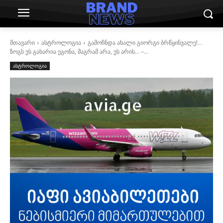
მთავარი
ასტროლოგია
გამოჩნდა ახალი გიორგი ბრწყინვალე!…
ზოგს ეს გახარია ეგონა, მაგრამ არა, ეს არის… –...
ასტროლოგია