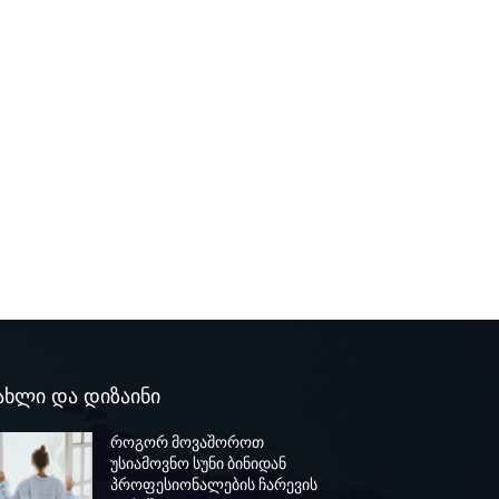
ახლი და დიზაინი
როგორ მოვაშოროთ
უსიამოვნო სუნი ბინიდან
პროფესიონალების ჩარევის