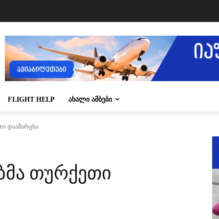
FLIGHT HELP
ᲐᲮᲐᲚᲘ ᲐᲛᲑᲔᲑᲘ
თი დაამარცხა
ებმა თურქეთი