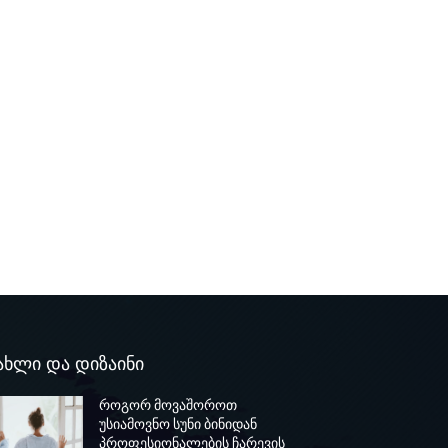
ახლი და დიზაინი
როგორ მოვაშოროთ
უსიამოვნო სუნი ბინიდან
პროფესიონალების ჩარევის