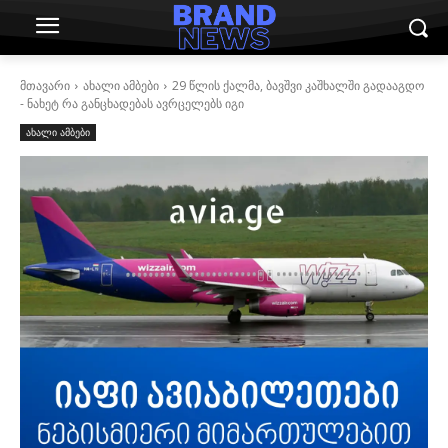
მთავარი
ახალი ამბები
29 წლის ქალმა, ბავშვი კაშხალში გადააგდო
- ნახეტ რა განცხადებას ავრცელებს იგი
ახალი ამბები