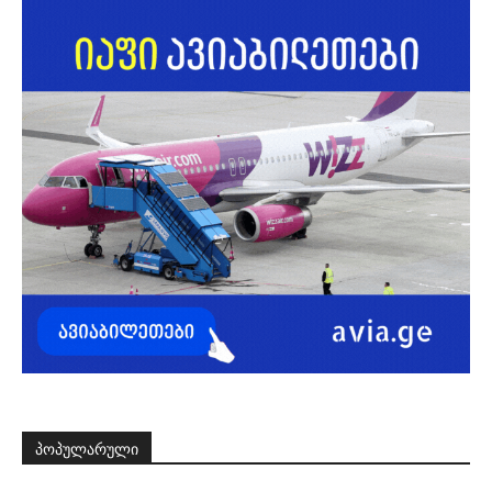
ᲞᲝᲞᲣᲚᲐᲠᲣᲚᲘ