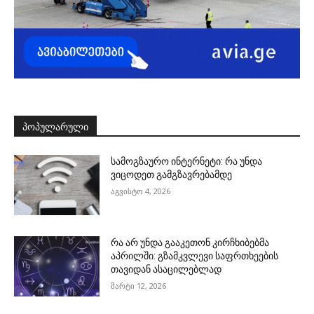
ᲞᲝᲞᲣᲚᲐᲠᲣᲚᲘ
სამოგზაურო ინტერნეტი: რა უნდა
ვიცოდეთ გამგზავრებამდე
აგვისტო 4, 2026
რა არ უნდა გააკეთონ კირჩხიბებმა
აპრილში: გზამკვლევი საფრთხეების
თავიდან ასაცილებლად
მარტი 12, 2026