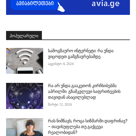
ᲞᲝᲞᲣᲚᲐᲠᲣᲚᲘ
სამოგზაურო ინტერნეტი: რა უნდა
ვიცოდეთ გამგზავრებამდე
აგვისტო 4, 2026
რა არ უნდა გააკეთონ კირჩხიბებმა
აპრილში: გზამკვლევი საფრთხეების
თავიდან ასაცილებლად
მარტი 12, 2026
რას ნიშნავს, როცა სიზმარში დაფრინავ?
– თავისუფლება თუ გაქცევა
რეალობიდან?