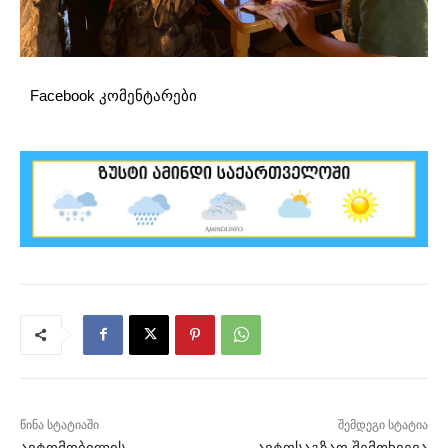
Facebook კომენტარები
წინა სტატიაში
შემდეგი სტატია
ავტომობილის
ავტოსაგზაო შემთხვევა