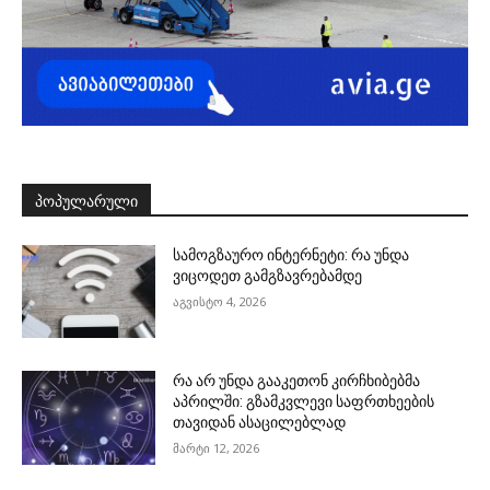
ᲞᲝᲞᲣᲚᲐᲠᲣᲚᲘ
სამოგზაურო ინტერნეტი: რა უნდა
ვიცოდეთ გამგზავრებამდე
აგვისტო 4, 2026
რა არ უნდა გააკეთონ კირჩხიბებმა
აპრილში: გზამკვლევი საფრთხეების
თავიდან ასაცილებლად
მარტი 12, 2026