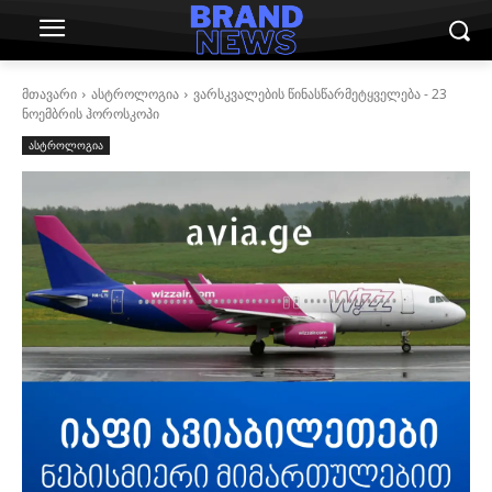
მთავარი
ასტროლოგია
ვარსკვალების წინასწარმეტყველება - 23
ნოემბრის ჰოროსკოპი
ასტროლოგია