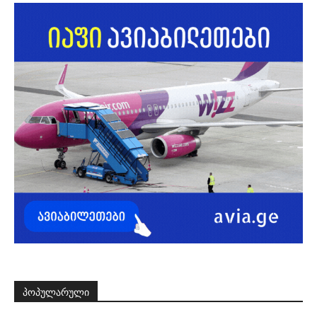
ᲞᲝᲞᲣᲚᲐᲠᲣᲚᲘ