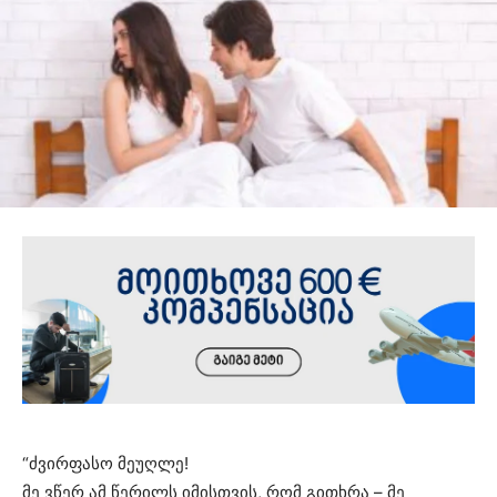
“ძვირფასო მეუღლე!
მე ვწერ ამ წერილს იმისთვის, რომ გითხრა – მე