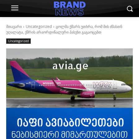
მთავარი
Uncategorized
ცოლმა ქმარს უთხრა, რომ მის ძმასთნ
უღალატა, ქმრის არაორდინალური პასუხი გაგაოცებთ
Uncategorized