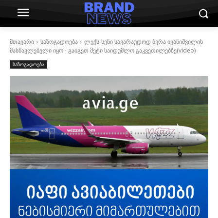
მთავარი
საზოგადოება
ლექს-სენი სავარაუდოდ ბერა ივანიშვილის
მასწავლებელი იყო - გაიგეთ მეტი საიდუმლო გაკვეთილებზე(video)
საზოგადოება