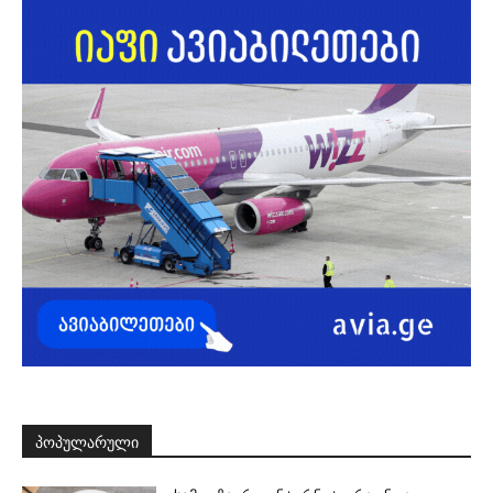
ᲞᲝᲞᲣᲚᲐᲠᲣᲚᲘ