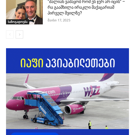
“ძალიან ვამაყობ რომ ეს ჯერ არ იცის” –
რა გაამხილა ირაკლი მაქაცარიამ
პირველ შვილზე?
მაისი 17, 2025
საზოგადოება