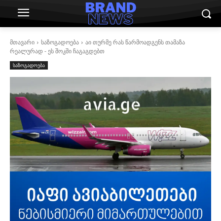
მთავარი
საზოგადოება
აი თურმე რას წარმოადგენს თამაზა
რეალურად - ეს შოკში ჩაგაგდებთ
საზოგადოება