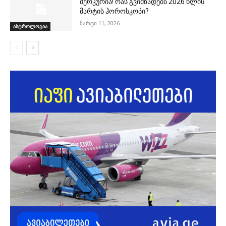
მერკურია! რას გვიმზადებს 2026 წლის
მარტის ჰოროსკოპი?
მარტი 11, 2026
ასტროლოგია