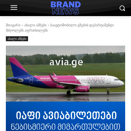
მთავარი
ახალი ამბები
საავტომობილო გზების დეპარტამენტი
მძღოლებს აფრთხილებს
ახალი ამბები