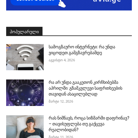
ᲞᲝᲞᲣᲚᲐᲠᲣᲚᲘ
სამოგზაურო ინტერნეტი: რა უნდა
ვიცოდეთ გამგზავრებამდე
აგვისტო 4, 2026
რა არ უნდა გააკეთონ კირჩხიბებმა
აპრილში: გზამკვლევი საფრთხეების
თავიდან ასაცილებლად
მარტი 12, 2026
რას ნიშნავს, როცა სიზმარში დაფრინავ?
– თავისუფლება თუ გაქცევა
რეალობიდან?
მარტი 11, 2026