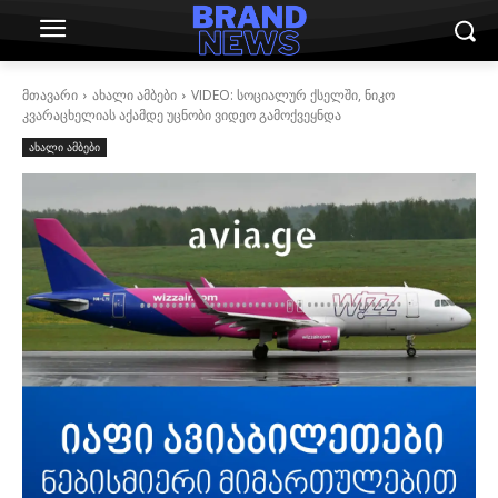
მთავარი
ახალი ამბები
VIDEO: სოციალურ ქსელში, ნიკო
კვარაცხელიას აქამდე უცნობი ვიდეო გამოქვეყნდა
ახალი ამბები