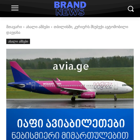
მთავარი
ახალი ამბები
თბილისში, კურიერს მსუბუქი ავტომობილი
დაეჯახა
ახალი ამბები