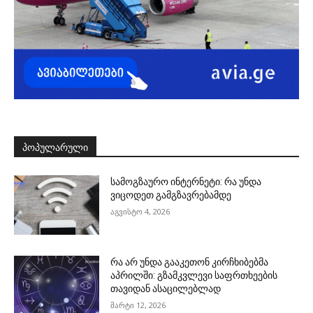
ᲞᲝᲞᲣᲚᲐᲠᲣᲚᲘ
სამოგზაურო ინტერნეტი: რა უნდა
ვიცოდეთ გამგზავრებამდე
აგვისტო 4, 2026
რა არ უნდა გააკეთონ კირჩხიბებმა
აპრილში: გზამკვლევი საფრთხეების
თავიდან ასაცილებლად
მარტი 12, 2026