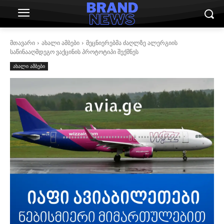
მთავარი
ახალი ამბები
მეცნიერებმა ძაღლზე ალერგიის
საწინააღმდეგო ვაქცინის პროტოტიპი შექმნეს
ახალი ამბები