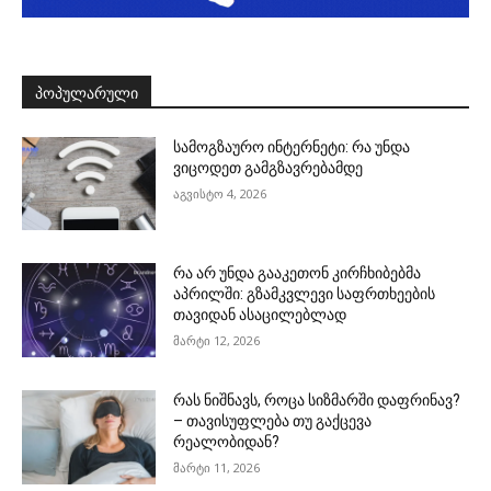
ᲞᲝᲞᲣᲚᲐᲠᲣᲚᲘ
სამოგზაურო ინტერნეტი: რა უნდა
ვიცოდეთ გამგზავრებამდე
აგვისტო 4, 2026
რა არ უნდა გააკეთონ კირჩხიბებმა
აპრილში: გზამკვლევი საფრთხეების
თავიდან ასაცილებლად
მარტი 12, 2026
რას ნიშნავს, როცა სიზმარში დაფრინავ?
– თავისუფლება თუ გაქცევა
რეალობიდან?
მარტი 11, 2026