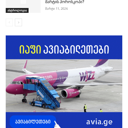
მარტის ჰოროსკოპი?
მარტი 11, 2026
ასტროლოგია