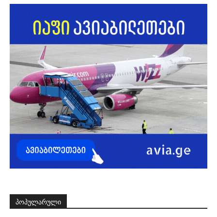
ᲞᲝᲞᲣᲚᲐᲠᲣᲚᲘ