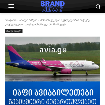
მთავარი
ახალი ამბები
მირიან კუკავას მკვლელობის საქმეზე
დაკავებულები თავს დამნაშავედ არ მიიჩნევენ
ახალი ამბები