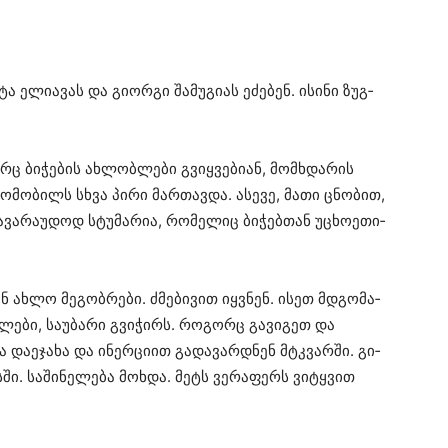
ელი­ა­ვას და გი­ორ­გი შა­მუ­გი­ას ეძე­ბენ. ისი­ნი ზუგ­
 ბი­ჭე­ბის ახ­ლობ­ლე­ბი გვიყ­ვე­ბი­ან, მომ­ხდა­რის
­მო­ბილს სხვა პირი მარ­თავ­და. ასე­ვე, მათი ცნო­ბით,
­ვა­რა­უ­დოდ სტუ­მა­რია, რო­მე­ლიც ბი­ჭებ­თან უცხო­ე­თი­
­ან ახლო მე­გობ­რე­ბი. ძმე­ბი­ვით იყ­ვნენ. ისეთ მდგო­მა­
უ­ლე­ბი, სა­უ­ბა­რი გვი­ჭირს. რო­გორც გა­ვი­გეთ და
 და­ე­ჯა­ხა და ინერ­ცი­ით გა­და­ვარ­დნენ მტკვარ­ში. გი­
ში. სა­ში­ნე­ლე­ბა მოხ­და. მეტს ვე­რა­ფერს ვი­ტყვით