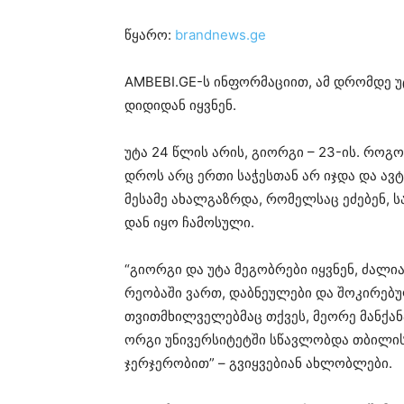
წყარო:
brandnews.ge
AMBEBI.GE-ს ინ­ფორ­მა­ცი­ით, ამ დრომ­დე უტა 
დი­დი­დან იყ­ვნენ.
უტა 24 წლის არის, გი­ორ­გი – 23-ის. რო­გორც
დროს არც ერთი სა­ჭეს­თან არ იჯდა და ავ­ტო
მე­სა­მე ახალ­გაზ­რდა, რო­მელ­საც ეძე­ბენ, სა
დან იყო ჩა­მო­სუ­ლი.
“გი­ორ­გი და უტა მე­გობ­რე­ბი იყ­ვნენ, ძა­ლი
რე­ო­ბა­ში ვართ, დაბ­ნე­უ­ლე­ბი და შო­კი­რე­ბ
თვითმხილ­ვე­ლებ­მაც თქვეს, მე­ო­რე მან­ქა­ნა
ორ­გი უნი­ვერ­სი­ტეტ­ში სწავ­ლობ­და თბი­ლის­
ჯერ­ჯე­რო­ბით” – გვიყ­ვე­ბი­ან ახ­ლობ­ლე­ბი.