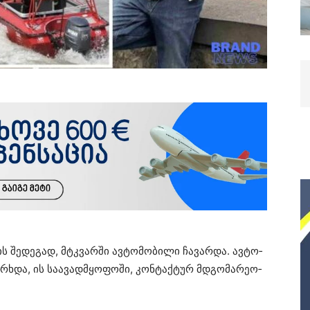
ს შე­დე­გად, მტკვარ­ში ავ­ტო­მო­ბი­ლი ჩა­ვარ­და. ავ­ტო­
­ხდა, ის სა­ა­ვად­მყო­ფო­ში, კონ­ტაქ­ტურ მდგო­მა­რე­ო­