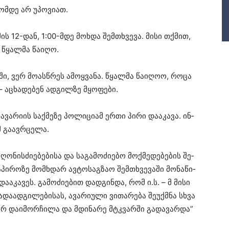
ომ­დე არ უპო­ვი­ათ.
ის 12-დან, 1:00-მდე მოხ­და შემ­თხვე­ვა. მისი თქმით,
წყალ­მა წა­ი­ღო.
ში, ვერ მო­ას­წრეს ამოყ­ვა­ნა. წყალ­მა წა­ი­ღოო, როცა
 – აცხა­დე­ბენ ად­გილ­ზე მყო­ფე­ბი.
ავა­რი­ის საქ­მე­ზე პო­ლი­ცი­ამ ერთი პირი და­ა­კა­ვა. ინ­
მ გა­ავ­რცე­ლა.
ნის­ძი­ე­ბე­ბი­სა და სა­გა­მო­ძი­ე­ბო მოქ­მე­დე­ბე­ბის შე­
პი­რო­ზე მომ­ხდარ ავ­ტო­საგ­ზაო შემ­თხვე­ვა­ში მო­ნა­წი­
ა­კა­ვეს. გა­მო­ძი­ე­ბით დად­გინ­და, რომ ი.ს. – მ მისი
ა­ად­გი­ლე­ბი­სას, ავა­რი­უ­ლი ვი­თა­რე­ბა შე­უქ­მნა სხვა
 და­ი­მორ­ჩი­ლა და მდი­ნა­რე მტკვარ­ში გა­და­ვარ­და”