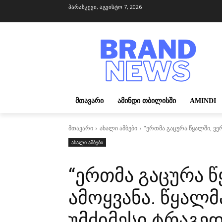
პარასკევი, აგვისტო 7, 2026
ᲛᲗᲐᲕᲐᲠᲘ
ᲐᲛᲘᲜᲓᲘ ᲗᲑᲘᲚᲘᲡᲨᲘ
AMINDI
მთავარი
ახალი ამბები
"ერ­თმა გა­ცუ­რა წყალ­ში, ვე
ახალი ამბები
“ერ­თმა გა­ცუ­რა 
ამოყ­ვა­ნა. წყალ­
უმძიმესი ტრაგე