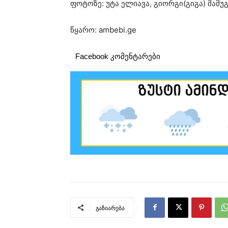
ფო­ტო­ზე: უტა ელი­ა­ვა, გი­ორ­გი(გიგა) შა­მუ­
წყარო: ambebi.ge
Facebook კომენტარები
გაზიარება