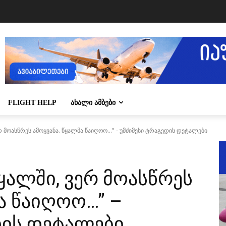
FLIGHT HELP
ᲐᲮᲐᲚᲘ ᲐᲛᲑᲔᲑᲘ
რ მო­ას­წრეს ამოყ­ვა­ნა. წყალ­მა წა­ი­ღოო..." - უმძიმესი ტრაგედის დეტალები
წყალ­ში, ვერ მო­ას­წრეს
მა წა­ი­ღოო…” –
დის დეტალები