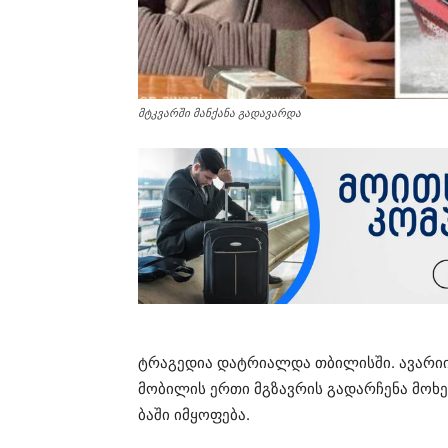
მტკვარში მანქანა გადავარდა
ტრა­გე­დია დატ­რი­ალ­და თბი­ლის­ში. ავა­რი­ი
მო­ბი­ლის ერთი მგზავ­რის გა­დარ­ჩე­ნა მო­ხერ
ბა­ში იმ­ყო­ფე­ბა.