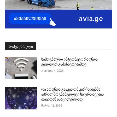
ᲞᲝᲞᲣᲚᲐᲠᲣᲚᲘ
სამოგზაურო ინტერნეტი: რა უნდა
ვიცოდეთ გამგზავრებამდე
აგვისტო 4, 2026
რა არ უნდა გააკეთონ კირჩხიბებმა
აპრილში: გზამკვლევი საფრთხეების
თავიდან ასაცილებლად
მარტი 12, 2026