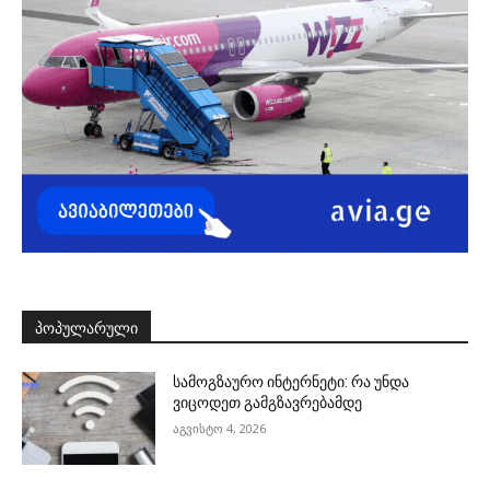
ᲞᲝᲞᲣᲚᲐᲠᲣᲚᲘ
სამოგზაურო ინტერნეტი: რა უნდა
ვიცოდეთ გამგზავრებამდე
აგვისტო 4, 2026