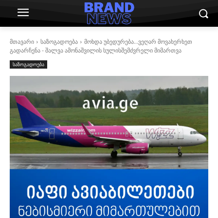
მთავარი
საზოგადოება
მოხდა უბედურება...ვეღარ მოვახერხეთ
გადარჩენა - შალვა ამონაშვილის სულისშემძვრელი მიმართვა
საზოგადოება