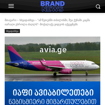
მთავარი
სხვადასხვა
”ამ წუთებში თბილისში, შუა ქუჩაში კაცმა
იარაღი ესროლა ძაღლს”- მოქალაქე ვიდეოს აქვეყნებს
სხვადასხვა