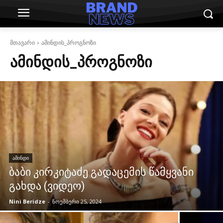
მთავარი
ამინდის_პროგნოზი
ᲐᲛᲘᲜᲓᲘᲡ_ᲞᲠᲝᲒᲜᲝᲖᲘ
ᲐᲛᲘᲜᲓᲘ
ბაბი კირკიტაძე გადაცემის წამყვანი
გახდა (ვიდეო)
Nini Beridze
-
ნოემბერი 25, 2024