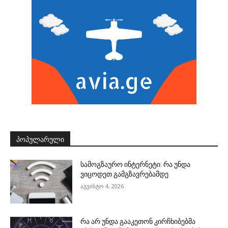
ᲞᲝᲞᲣᲚᲐᲠᲣᲚᲘ
სამოგზაურო ინტერნეტი: რა უნდა
ვიცოდეთ გამგზავრებამდე
აგვისტო 4, 2026
რა არ უნდა გააკეთონ კირჩხიბებმა