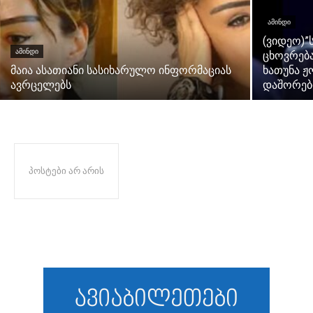
ᲐᲛᲘᲜᲓᲘ
(ვიდეო)”
ᲐᲛᲘᲜᲓᲘ
ცხოვრება
მაია ასათიანი სასიხარულო ინფორმაციას
ხათუნა ჟ
ავრცელებს
დაშორები
პოსტები არ არის