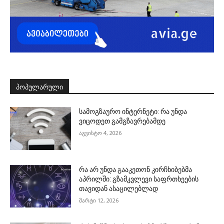
ᲞᲝᲞᲣᲚᲐᲠᲣᲚᲘ
სამოგზაურო ინტერნეტი: რა უნდა
ვიცოდეთ გამგზავრებამდე
აგვისტო 4, 2026
რა არ უნდა გააკეთონ კირჩხიბებმა
აპრილში: გზამკვლევი საფრთხეების
თავიდან ასაცილებლად
მარტი 12, 2026