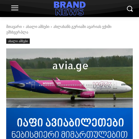
მთავარი
ახალი ამბები
ახლახანს გურიაში ავარიას ექიმი
ემსხვერპლა
ახალი ამბები