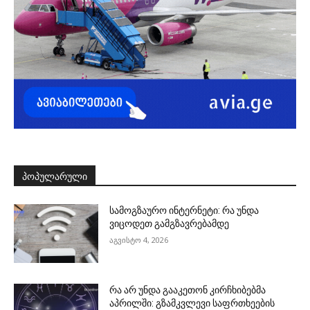
ᲞᲝᲞᲣᲚᲐᲠᲣᲚᲘ
სამოგზაურო ინტერნეტი: რა უნდა
ვიცოდეთ გამგზავრებამდე
აგვისტო 4, 2026
რა არ უნდა გააკეთონ კირჩხიბებმა
აპრილში: გზამკვლევი საფრთხეების