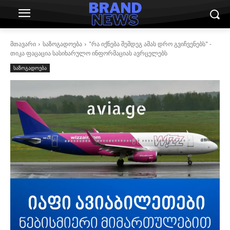
მთავარი
საზოგადოება
"რა იქნება შემდეგ ამას დრო გვიჩვენებს" -
თიკა ფაცაცია სასიხარულო ინფორმაციას ავრცელებს
საზოგადოება