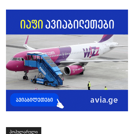
ᲞᲝᲞᲣᲚᲐᲠᲣᲚᲘ