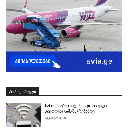
ᲞᲝᲞᲣᲚᲐᲠᲣᲚᲘ
სამოგზაურო ინტერნეტი: რა უნდა
ვიცოდეთ გამგზავრებამდე
აგვისტო 4, 2026