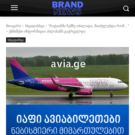
მთავარი
სხვადასხვა
“რატიანმა ჩემზე იძალადა, მაიძულებდა რომ… ”
– უმძიმესი ინფორმაცია ახლახანს გავრცელდა
სხვადასხვა