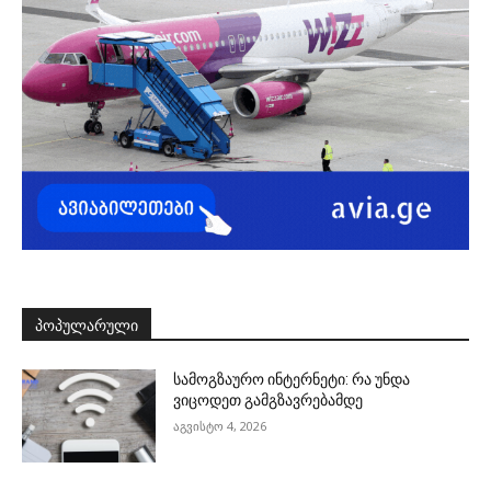
ᲞᲝᲞᲣᲚᲐᲠᲣᲚᲘ
სამოგზაურო ინტერნეტი: რა უნდა
ვიცოდეთ გამგზავრებამდე
აგვისტო 4, 2026