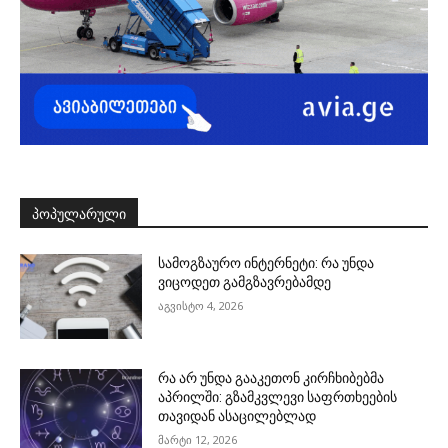
ᲞᲝᲞᲣᲚᲐᲠᲣᲚᲘ
სამოგზაურო ინტერნეტი: რა უნდა
ვიცოდეთ გამგზავრებამდე
აგვისტო 4, 2026
რა არ უნდა გააკეთონ კირჩხიბებმა
აპრილში: გზამკვლევი საფრთხეების
თავიდან ასაცილებლად
მარტი 12, 2026