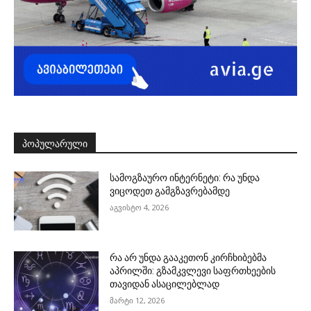
ᲞᲝᲞᲣᲚᲐᲠᲣᲚᲘ
სამოგზაურო ინტერნეტი: რა უნდა
ვიცოდეთ გამგზავრებამდე
აგვისტო 4, 2026
რა არ უნდა გააკეთონ კირჩხიბებმა
აპრილში: გზამკვლევი საფრთხეების
თავიდან ასაცილებლად
მარტი 12, 2026