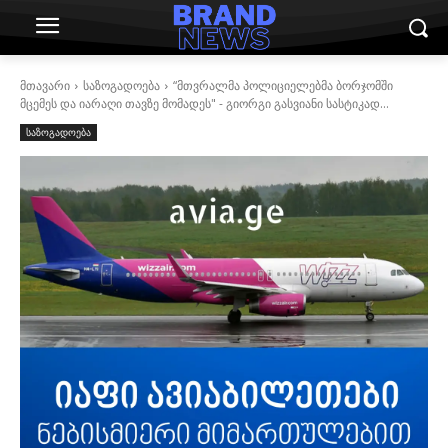
მთავარი
საზოგადოება
“მთვრალმა პოლიციელებმა ბორჯომში
მცემეს და იარაღი თავზე მომადეს" - გიორგი გასვიანი სასტიკად...
საზოგადოება