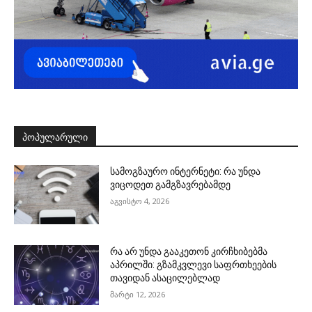
ᲞᲝᲞᲣᲚᲐᲠᲣᲚᲘ
სამოგზაურო ინტერნეტი: რა უნდა
ვიცოდეთ გამგზავრებამდე
აგვისტო 4, 2026
რა არ უნდა გააკეთონ კირჩხიბებმა
აპრილში: გზამკვლევი საფრთხეების
თავიდან ასაცილებლად
მარტი 12, 2026