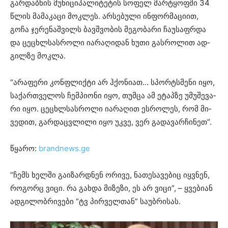
გარ­დაბ­ნის მუ­ნი­ცი­პა­ლი­ტე­ტის სო­ფელ მარ­ტყოფ­ში 34
წლის მა­მა­კა­ცი მოკ­ლეს. არ­სე­ბუ­ლი ინ­ფორ­მა­ცი­ით,
გოჩა ჯე­რე­ნაშ­ვილს ბავ­შვო­ბის მე­გო­ბა­რი ჩა­უ­საფ­რდა
და ცე­ცხლსას­რო­ლი ია­რა­ღი­დან ხუთი გას­რო­ლით ად­
გილ­ზე მოკ­ლა.
“არა­ფე­რი კონ­ფლიქ­ტი არ ჰქო­ნი­ათ… სპორ­ტსმე­ნი იყო,
სა­ქარ­თვე­ლოს ჩემ­პი­ო­ნი იყო, თუმ­ცა ამ ეტაპ­ზე უმუ­შე­ვა­
რი იყო. ცე­ცხლსას­რო­ლი ია­რა­ღით ეს­რო­ლეს, რომ მი­
ვე­დით, გარ­დაც­ვლი­ლი იყო უკვე, ვერ გა­და­ვარ­ჩი­ნეთ”.
წყარო:
brandnews.ge
“ჩემს ხელ­ში გა­ი­ზარ­დნენ ორი­ვე, ნა­თე­სა­ვე­ბიც იყ­ვნენ,
რო­გორც ვიცი. რა გახ­და მი­ზე­ზი, ეს არ ვიცი”, – ყვე­ბი­ან
ად­გი­ლობ­რი­ვე­ბი “ტვ პირ­ველ­თან” სა­უბ­რი­სას.