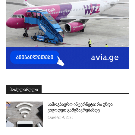
ᲞᲝᲞᲣᲚᲐᲠᲣᲚᲘ
სამოგზაურო ინტერნეტი: რა უნდა
ვიცოდეთ გამგზავრებამდე
აგვისტო 4, 2026