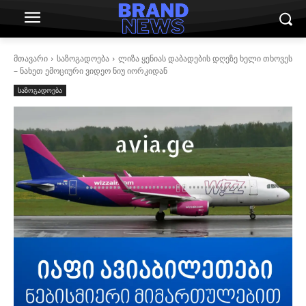
მთავარი
საზოგადოება
ლიზა ყენიას დაბადების დღეზე ხელი თხოვეს
– ნახეთ ემოციური ვიდეო ნიუ იორკიდან
საზოგადოება